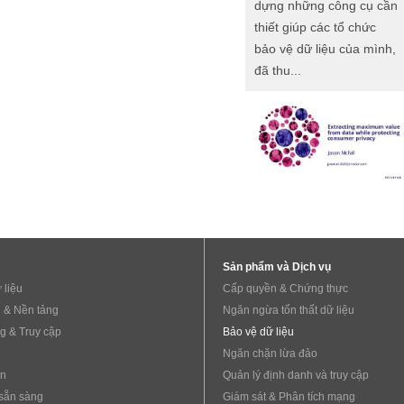
dựng những công cụ cần
thiết giúp các tổ chức
bảo vệ dữ liệu của mình,
đã thu...
Sản phẩm và Dịch vụ
 liệu
Cấp quyền & Chứng thực
 & Nền tảng
Ngăn ngừa tổn thất dữ liệu
g & Truy cập
Bảo vệ dữ liệu
Ngăn chặn lừa đảo
ẩn
Quản lý định danh và truy cập
sẵn sàng
Giám sát & Phân tích mạng