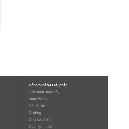
Công nghệ và Giải pháp
Điện toán đám mây
Sinh trắc học
Dữ liệu lớn
Di động
Chia sẻ dữ liệu
Quản lý thiết bị