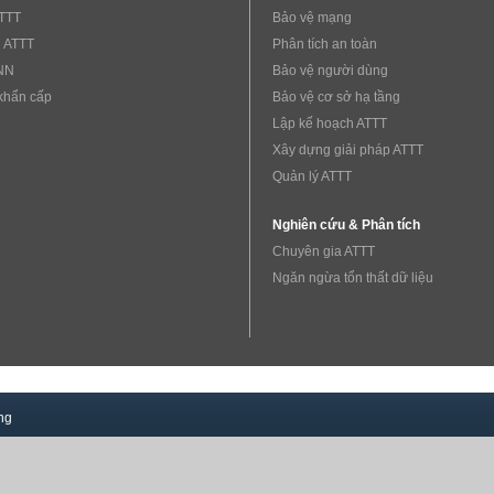
ATTT
Bảo vệ mạng
 ATTT
Phân tích an toàn
NN
Bảo vệ người dùng
khẩn cấp
Bảo vệ cơ sở hạ tầng
Lập kế hoạch ATTT
Xây dựng giải pháp ATTT
Quản lý ATTT
Nghiên cứu & Phân tích
Chuyên gia ATTT
Ngăn ngừa tổn thất dữ liệu
ng