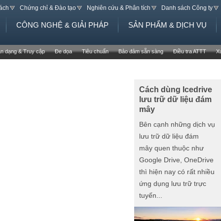
Jump to navigation
sách
Chứng chỉ & Đào tạo
Nghiên cứu & Phân tích
Danh sách Công ty
CÔNG NGHỆ & GIẢI PHÁP
SẢN PHẨM & DỊCH VỤ
n dạng & Truy cập
Đe dọa
Tiêu chuẩn
Bảo đảm sẵn sàng
Điều tra ATTT
X
Cách dùng Icedrive
lưu trữ dữ liệu đám
mây
Bên cạnh những dịch vụ
lưu trữ dữ liệu đám
mây quen thuộc như
Google Drive, OneDrive
thì hiện nay có rất nhiều
ứng dụng lưu trữ trực
tuyến...