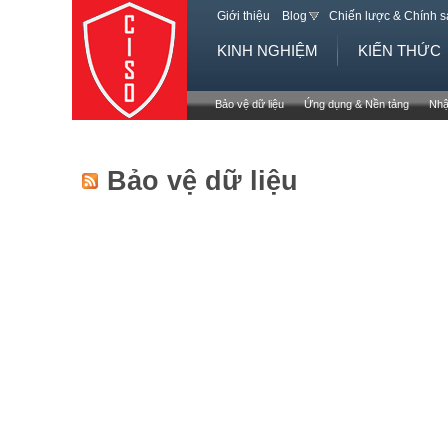
Giới thiệu
Blog
Chiến lược & Chính 
KINH NGHIỆM
KIẾN THỨC
Bảo vệ dữ liệu
Ứng dụng & Nền tảng
Nhậ
Bảo vệ dữ liệu