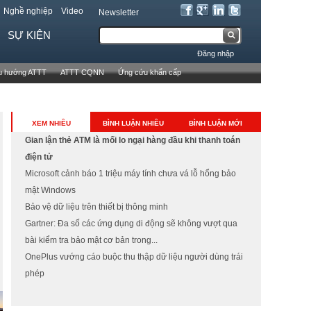
Nghề nghiệp
Video
Newsletter
T
SỰ KIỆN
B
ì
Đăng nhập
m
i
u hướng ATTT
ATTT CQNN
Ứng cứu khẩn cấp
k
ể
i
ế
u
XEM NHIỀU
BÌNH LUẬN NHIỀU
BÌNH LUẬN MỚI
m
Gian lận thẻ ATM là mối lo ngại hàng đầu khi thanh toán
m
điện tử
ẫ
Microsoft cảnh báo 1 triệu máy tính chưa vá lỗ hổng bảo
mật Windows
u
Bảo vệ dữ liệu trên thiết bị thông minh
t
Gartner: Đa số các ứng dụng di động sẽ không vượt qua
bài kiểm tra bảo mật cơ bản trong...
ì
OnePlus vướng cáo buộc thu thập dữ liệu người dùng trái
m
phép
k