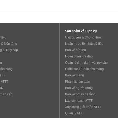
Sản phẩm và Dịch vụ
 liệu
Cấp quyền & Chứng thực
 & Nền tảng
Ngăn ngừa tổn thất dữ liệu
g & Truy cập
Bảo vệ dữ liệu
Ngăn chặn lừa đảo
ẩn
Quản lý định danh và truy cập
sẵn sàng
Giám sát & Phân tích mạng
ATTT
Bảo vệ mạng
 ATTT
Phân tích an toàn
NN
Bảo vệ người dùng
khẩn cấp
Bảo vệ cơ sở hạ tầng
Lập kế hoạch ATTT
Xây dựng giải pháp ATTT
Quản lý ATTT