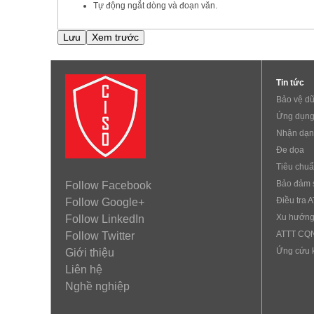
Tự động ngắt dòng và đoạn văn.
Tin tức
Bảo vệ dữ
Ứng dụng
Nhận dạn
Đe dọa
Tiêu chu
Bảo đảm 
Follow Facebook
Điều tra 
Follow Google+
Xu hướng
Follow LinkedIn
ATTT CQ
Follow Twitter
Ứng cứu 
Giới thiệu
Liên hệ
Nghề nghiệp