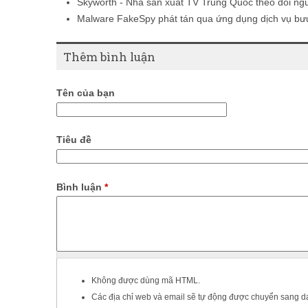
Skyworth - Nhà sản xuất TV Trung Quốc theo dõi ngư
Malware FakeSpy phát tán qua ứng dụng dịch vụ bư
Thêm bình luận
Tên của bạn
Tiêu đề
Bình luận
*
Không được dùng mã HTML.
Các địa chỉ web và email sẽ tự động được chuyển sang dạ