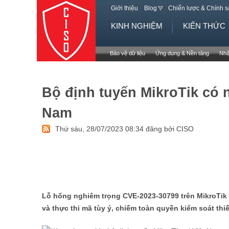
Giới thiệu
Blog
Chiến lược & Chính 
KINH NGHIỆM
KIẾN THỨC
Bảo vệ dữ liệu
Ứng dụng & Nền tảng
Nhậ
Bộ định tuyến MikroTik có n
Nam
Thứ sáu, 28/07/2023 08:34 đăng bởi CISO
Lỗ hổng nghiêm trọng CVE-2023-30799 trên MikroTik
và thực thi mã tùy ý, chiếm toàn quyền kiểm soát th