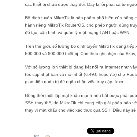
các thiết bị chưa được thay đổi. Đây là lỗi phát cả từ ngư
Bộ định tuyến MikroTik là sản phẩm phổ biến của hãng ch
hành riêng MikroTik RouterOS, cho phép người dùng truy
để tạo, cấu hình và quản lý một mạng LAN hoặc WAN.
Trên thế giới, số lượng bộ định tuyến MikroTik đang tiếp 
500.000 và 900.000 thiết bị. Còn theo ghi nhận của Bkav
Với số lượng lớn thiết bị đang kết nối ra Internet như v
tức cập nhật bản vá mới nhất (6.49.8 hoặc 7.x) cho Route
giao diện quản trị để ngăn chặn việc truy cập từ xa.
Đồng thời thiết lập mật khẩu mạnh nếu bắt buộc phải publi
SSH thay thế, do MikroTik chỉ cung cấp giải pháp bảo v
thay vì mật khẩu cho việc xác thực qua SSH. Điều này sẽ 