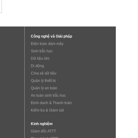
Công nghệ và Giải pháp
Điện toán đám mây
Sinh trắc học
Dữ liệu lớn
Di động
Chia sẻ dữ liệu
Quản lý thiết bị
Quản lý an toàn
An toàn sinh trắc học
Định danh & Thanh toán
Kiểm tra & Giám sát
Kinh nghiệm
Giám đốc ATTT