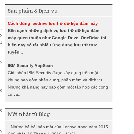
i
Sản phẩm & Dịch vụ
ế
Cách dùng Icedrive lưu trữ dữ liệu đám mây
m
,
Bên cạnh những dịch vụ lưu trữ dữ liệu đám
p
mây quen thuộc như Google Drive, OneDrive thì
t
hiện nay có rất nhiều ứng dụng lưu trữ trực
tuyến...
ở
IBM Security AppScan
Giải pháp IBM Security được xây dựng trên một
khung bao gồm phần cứng, phần mềm và dịch vụ.
.
Những khả năng này bao gồm một tập hợp các công
k
cụ và...
S
Mới nhất từ Blog
Những bê bối bảo mật của Lenovo trong năm 2015
n