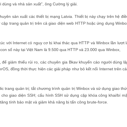
ời dùng và nhà sản xuất”, ông Cường lý giải.
uyên sản xuất các thiết bị mạng Latvia. Thiết bị này chạy trên hệ điề
 cập trang quản trị trên cả giao diện web HTTP hoặc ứng dụng Winbo
xúc với Internet có nguy cơ bị khai thác qua HTTP và Winbox lần lượt l
, con số này tại Việt Nam là 9.500 qua HTTP và 23.000 qua Winbox,
ậy, để giảm thiểu rủi ro, các chuyên gia Bkav khuyến cáo người dùng lậ
rOS, đồng thời thực hiện các giải pháp như bỏ kết nối Internet trên cá
c trang quản trị; tắt chương trình quản trị Winbox và sử dụng giao thứ
ệ cho giao diện SSH; cấu hình SSH sử dụng cặp khóa công khai/bí mậ
tăng tính bảo mật và giảm khả năng bị tấn công brute-force.