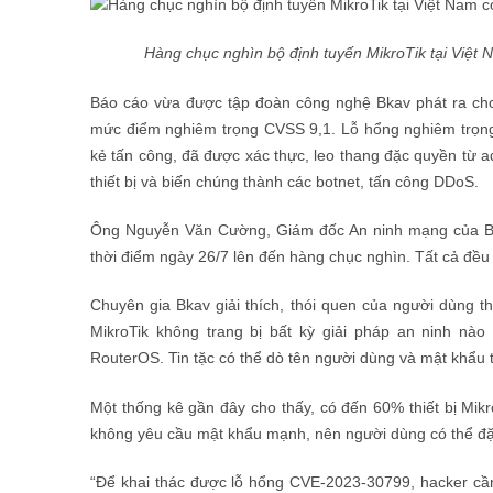
Hàng chục nghìn bộ định tuyến MikroTik tại Việt 
Báo cáo vừa được tập đoàn công nghệ Bkav phát ra cho
mức điểm nghiêm trọng CVSS 9,1. Lỗ hổng nghiêm trọng
kẻ tấn công, đã được xác thực, leo thang đặc quyền từ a
thiết bị và biến chúng thành các botnet, tấn công DDoS.
Ông Nguyễn Văn Cường, Giám đốc An ninh mạng của Bkav, 
thời điểm ngày 26/7 lên đến hàng chục nghìn. Tất cả đều 
Chuyên gia Bkav giải thích, thói quen của người dùng t
MikroTik không trang bị bất kỳ giải pháp an ninh nào 
RouterOS. Tin tặc có thể dò tên người dùng và mật khẩu
Một thống kê gần đây cho thấy, có đến 60% thiết bị Mik
không yêu cầu mật khẩu mạnh, nên người dùng có thể đặt 
“Để khai thác được lỗ hổng CVE-2023-30799, hacker cầ