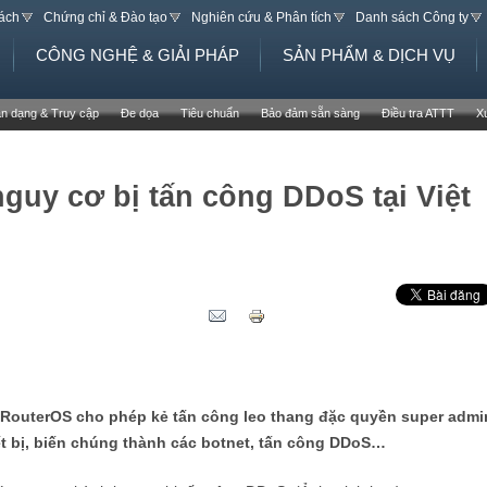
Jump to navigation
sách
Chứng chỉ & Đào tạo
Nghiên cứu & Phân tích
Danh sách Công ty
CÔNG NGHỆ & GIẢI PHÁP
SẢN PHẨM & DỊCH VỤ
n dạng & Truy cập
Đe dọa
Tiêu chuẩn
Bảo đảm sẵn sàng
Điều tra ATTT
X
guy cơ bị tấn công DDoS tại Việt
 RouterOS cho phép kẻ tấn công leo thang đặc quyền super admi
iết bị, biến chúng thành các botnet, tấn công DDoS…