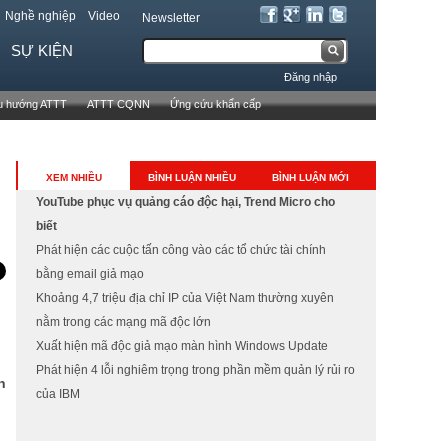
Nghề nghiệp
Video
Newsletter
T
SỰ KIỆN
B
ì
Đăng nhập
m
i
u hướng ATTT
ATTT CQNN
Ứng cứu khẩn cấp
k
ể
i
ế
u
XEM NHIỀU
BÌNH LUẬN NHIỀU
BÌNH LUẬN MỚI
m
YouTube phục vụ quảng cáo độc hại, Trend Micro cho
m
biết
ẫ
Phát hiện các cuộc tấn công vào các tổ chức tài chính
bằng email giả mạo
u
Khoảng 4,7 triệu địa chỉ IP của Việt Nam thường xuyên
t
nằm trong các mạng mã độc lớn
Xuất hiện mã độc giả mạo màn hình Windows Update
ì
Phát hiện 4 lỗi nghiêm trọng trong phần mềm quản lý rủi ro
n
m
của IBM
k