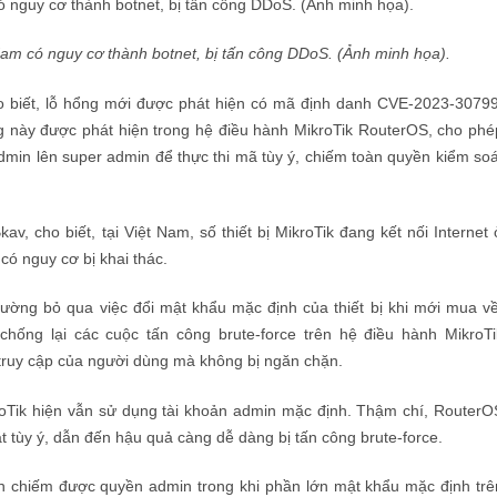
Nam có nguy cơ thành botnet, bị tấn công DDoS. (Ảnh minh họa).
 biết, lỗ hổng mới được phát hiện có mã định danh CVE-2023-30799
 này được phát hiện trong hệ điều hành MikroTik RouterOS, cho phé
dmin lên super admin để thực thi mã tùy ý, chiếm toàn quyền kiểm soá
cho biết, tại Việt Nam, số thiết bị MikroTik đang kết nối Internet 
có nguy cơ bị khai thác.
hường bỏ qua việc đổi mật khẩu mặc định của thiết bị khi mới mua về
chống lại các cuộc tấn công brute-force trên hệ điều hành MikroTi
 truy cập của người dùng mà không bị ngăn chặn.
roTik hiện vẫn sử dụng tài khoản admin mặc định. Thậm chí, RouterO
tùy ý, dẫn đến hậu quả càng dễ dàng bị tấn công brute-force.
n chiếm được quyền admin trong khi phần lớn mật khẩu mặc định trê