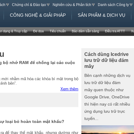
Jump to navigation
sách
Chứng chỉ & Đào tạo
Nghiên cứu & Phân tích
Danh sách Công ty
CÔNG NGHỆ & GIẢI PHÁP
SẢN PHẨM & DỊCH VỤ
n dạng & Truy cập
Đe dọa
Tiêu chuẩn
Bảo đảm sẵn sàng
Điều tra ATTT
X
ệu
Cách dùng Icedrive
lưu trữ dữ liệu đám
g bộ nhớ RAM để chống lại các cuộc
mây
Bên cạnh những dịch vụ
g mới nhằm mã hóa các khóa bí mật trong bộ
lưu trữ dữ liệu đám
kênh bên”.
Xem thêm
mây quen thuộc như
Google Drive, OneDrive
thì hiện nay có rất nhiều
ứng dụng lưu trữ trực
tuyến...
sự loại bỏ hoàn toàn mật khẩu?
ra để thay thế mật khẩu, nhưng dường như