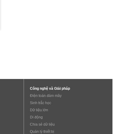
Công nghệ và Giải pháp
Điện toán đám mây
Sinh trắc học
Dữ liệu lớn
Di động
Chia sẻ dữ liệu
Quản lý thiết bị