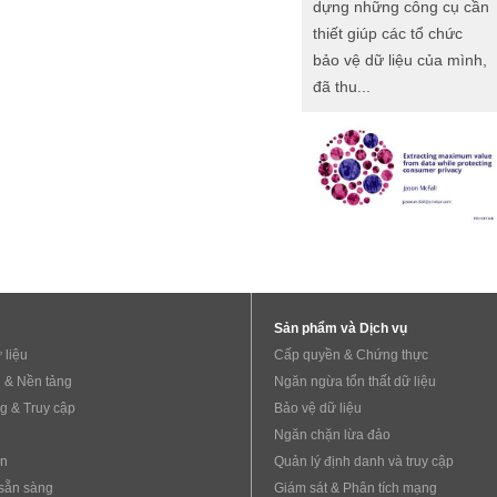
dựng những công cụ cần
thiết giúp các tổ chức
bảo vệ dữ liệu của mình,
đã thu...
Sản phẩm và Dịch vụ
 liệu
Cấp quyền & Chứng thực
 & Nền tảng
Ngăn ngừa tổn thất dữ liệu
g & Truy cập
Bảo vệ dữ liệu
Ngăn chặn lừa đảo
ẩn
Quản lý định danh và truy cập
sẵn sàng
Giám sát & Phân tích mạng