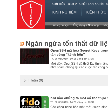
Giới thiệu
Blog
Chiến lược & Chính 
KINH NGHIỆM
KIẾN THỨC
Bảo vệ dữ liệu
Ứng dụng & Nền tảng
Nhậ
Ngăn ngừa tổn thất dữ li
OpenSSH mã hóa Secret Keys tron
tấn công “kênh bên”
T4, 26/06/2019 - 10:16 đăng bởi CISO
Mới đây, OpenSSH đã thiết lập tính năn
nhớ nhằm chống lại các cuộc tấn công “
Bình luận (0)
Khi nào chúng ta mới có thể thực 
T5, 02/05/2019 - 14:20 đăng bởi CISO
Các công nghệ bảo mật mới được sinh 