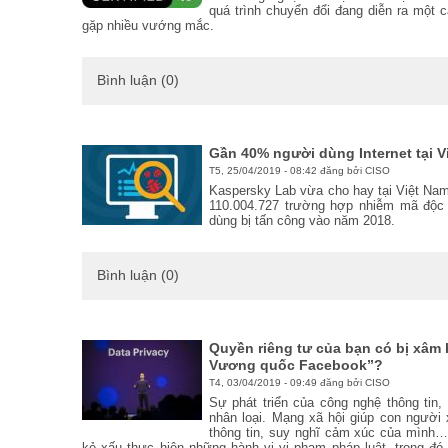
quá trình chuyển đổi đang diễn ra một 
gặp nhiều vướng mắc.
Bình luận (0)
Gần 40% người dùng Internet tại V
T5, 25/04/2019 - 08:42 đăng bởi CISO
Kaspersky Lab vừa cho hay tại Việt Nam
110.004.727 trường hợp nhiễm mã độc 
dùng bị tấn công vào năm 2018.
Bình luận (0)
Quyền riêng tư của bạn có bị xâm 
Vương quốc Facebook”?
T4, 03/04/2019 - 09:49 đăng bởi CISO
Sự phát triển của công nghệ thông tin,
nhân loại. Mạng xã hội giúp con người 
thông tin, suy nghĩ cảm xúc của mình…
kẻ xấu thực hiện những hành vi vi phạm pháp luật, trong đ