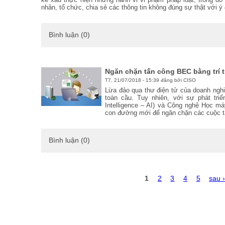
nhân, tổ chức, chia sẻ các thông tin không đúng sự thật với 
Bình luận (0)
Ngăn chặn tấn công BEC bằng trí 
T7, 21/07/2018 - 15:39 đăng bởi CISO
Lừa đảo qua thư điện tử của doanh nghi
toàn cầu. Tuy nhiên, với sự phát triể
Intelligence – AI) và Công nghệ Học má
con đường mới để ngăn chặn các cuộc 
Bình luận (0)
T
1
2
3
4
5
sau 
r
a
n
g