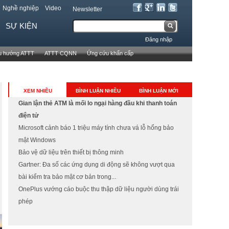
Nghề nghiệp
Video
Newsletter
T
SỰ KIỆN
B
ì
Đăng nhập
m
i
u hướng ATTT
ATTT CQNN
Ứng cứu khẩn cấp
k
ể
i
ế
u
XEM NHIỀU
BÌNH LUẬN NHIỀU
BÌNH LUẬN MỚI
m
Gian lận thẻ ATM là mối lo ngại hàng đầu khi thanh toán
m
điện tử
ẫ
Microsoft cảnh báo 1 triệu máy tính chưa vá lỗ hổng bảo
mật Windows
u
Bảo vệ dữ liệu trên thiết bị thông minh
t
Gartner: Đa số các ứng dụng di động sẽ không vượt qua
bài kiểm tra bảo mật cơ bản trong...
ì
OnePlus vướng cáo buộc thu thập dữ liệu người dùng trái
m
phép
k