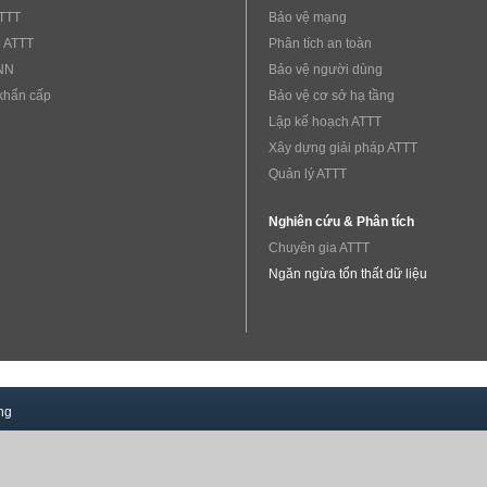
ATTT
Bảo vệ mạng
 ATTT
Phân tích an toàn
NN
Bảo vệ người dùng
khẩn cấp
Bảo vệ cơ sở hạ tầng
Lập kế hoạch ATTT
Xây dựng giải pháp ATTT
Quản lý ATTT
Nghiên cứu & Phân tích
Chuyên gia ATTT
Ngăn ngừa tổn thất dữ liệu
ng