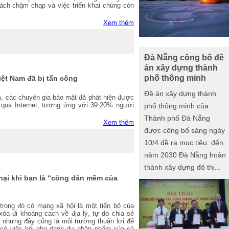
cách chậm chạp và việc triển khai chúng còn
Xem thêm
Đà Nẵng công bố đề
án xây dựng thành
phố thông minh
iệt Nam đã bị tấn công
Đề án xây dựng thành
, các chuyên gia bảo mật đã phát hiện được
qua Internet, tương ứng với 39.20% người
phố thông minh của
Thành phố Đà Nẵng
Xem thêm
được công bố sáng ngày
10/4 đề ra mục tiêu: đến
năm 2030 Đà Nẵng hoàn
thành xây dựng đô thị...
hại khi bạn là “công dân mềm của
 trong đó có mạng xã hội là một tiến bộ của
xóa đi khoảng cách về địa lý, tự do chia sẻ
 nhưng đây cũng là môi trường thuận lợi để
ó có việc bôi nhọ danh dự nhân phẩm của cá