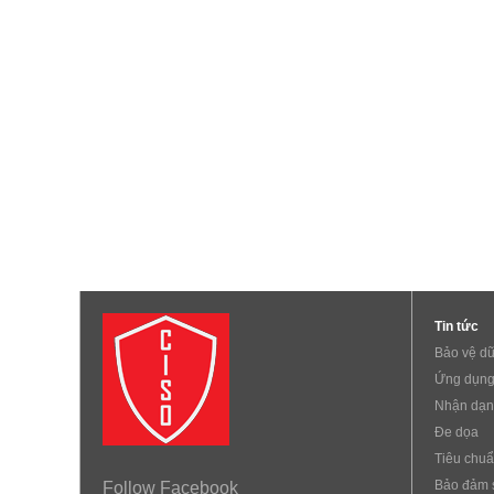
Tin tức
Bảo vệ dữ
Ứng dụng
Nhận dạn
Đe dọa
Tiêu chu
Bảo đảm 
Follow Facebook