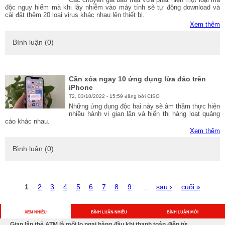
độc nguy hiểm mà khi lây nhiễm vào máy tính sẽ tự động download và
cài đặt thêm 20 loại virus khác nhau lên thiết bị.
Xem thêm
Bình luận (0)
Cần xóa ngay 10 ứng dụng lừa đảo trên
iPhone
T2, 03/10/2022 - 15:59 đăng bởi CISO
Những ứng dụng độc hại này sẽ âm thầm thực hiện
nhiều hành vi gian lận và hiển thị hàng loạt quảng
cáo khác nhau.
Xem thêm
Bình luận (0)
T
1
2
3
4
5
6
7
8
9
…
sau ›
cuối »
r
a
n
XEM NHIỀU
BÌNH LUẬN NHIỀU
BÌNH LUẬN MỚI
g
Gian lận thẻ ATM là mối lo ngại hàng đầu khi thanh toán điện tử