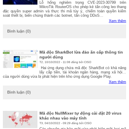
Lỗ hổng nghiêm trọng CVE-2023-30799 trên
MikroTik RouterOS cho phép kẻ tấn công leo thang
đặc quyền super admin và thực thi mã tùy ý, chiếm toàn quyền kiểm
soát thiết bị, biến chúng thành các botnet, tấn công DDoS…
Xem thêm
Bình luận (0)
Mã độc SharkBot lừa đảo ăn cắp thông tin
người dùng
T2, 10/10/2022 - 11:08 đăng bởi CISO
Hai ứng dụng chứa mã độc SharkBot có khả năng
lấy cắp tiền, tài khoản ngân hàng, mạng xã hội…
của người dùng vừa bị phát hiện trên kho ứng dụng Google Play.
Xem thêm
Bình luận (0)
Mã độc NullMixer tự động cài đặt 20 virus
khác nhau vào máy tính
T3, 04/10/2022 - 09:29 đăng bởi CISO
Các chuyên gia bảo mật vừa phát hiện một loại mã