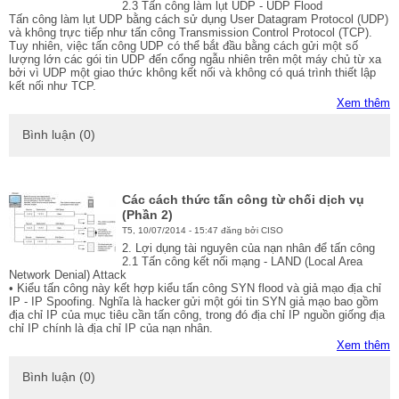
2.3 Tấn công làm lụt UDP - UDP Flood
Tấn công làm lụt UDP bằng cách sử dụng User Datagram Protocol (UDP)
và không trực tiếp như tấn công Transmission Control Protocol (TCP).
Tuy nhiên, việc tấn công UDP có thể bắt đầu bằng cách gửi một số
lượng lớn các gói tin UDP đến cổng ngẫu nhiên trên một máy chủ từ xa
bởi vì UDP một giao thức không kết nối và không có quá trình thiết lập
kết nối như TCP.
Xem thêm
Bình luận (0)
Các cách thức tấn công từ chối dịch vụ
(Phần 2)
T5, 10/07/2014 - 15:47 đăng bởi CISO
2. Lợi dụng tài nguyên của nạn nhân để tấn công
2.1 Tấn công kết nối mạng - LAND (Local Area
Network Denial) Attack
• Kiểu tấn công này kết hợp kiểu tấn công SYN flood và giả mạo địa chỉ
IP - IP Spoofing. Nghĩa là hacker gửi một gói tin SYN giả mạo bao gồm
địa chỉ IP của mục tiêu cần tấn công, trong đó địa chỉ IP nguồn giống địa
chỉ IP chính là địa chỉ IP của nạn nhân.
Xem thêm
Bình luận (0)