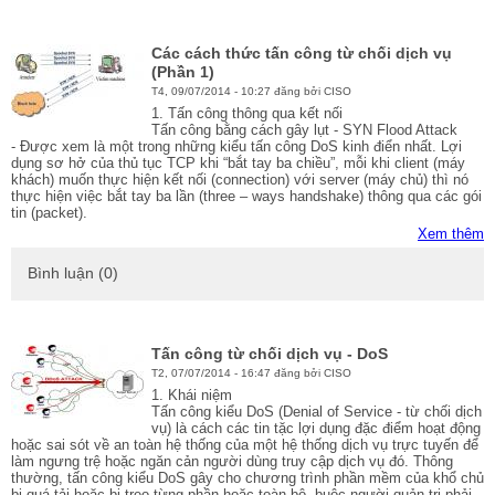
Các cách thức tấn công từ chối dịch vụ
(Phần 1)
T4, 09/07/2014 - 10:27 đăng bởi CISO
1. Tấn công thông qua kết nối
Tấn công bằng cách gây lụt - SYN Flood Attack
- Được xem là một trong những kiểu tấn công DoS kinh điển nhất. Lợi
dụng sơ hở của thủ tục TCP khi “bắt tay ba chiều”, mỗi khi client (máy
khách) muốn thực hiện kết nối (connection) với server (máy chủ) thì nó
thực hiện việc bắt tay ba lần (three – ways handshake) thông qua các gói
tin (packet).
Xem thêm
Bình luận (0)
Tấn công từ chối dịch vụ - DoS
T2, 07/07/2014 - 16:47 đăng bởi CISO
1. Khái niệm
Tấn công kiểu DoS (Denial of Service - từ chối dịch
vụ) là cách các tin tặc lợi dụng đặc điểm hoạt động
hoặc sai sót về an toàn hệ thống của một hệ thống dịch vụ trực tuyến để
làm ngưng trệ hoặc ngăn cản người dùng truy cập dịch vụ đó. Thông
thường, tấn công kiểu DoS gây cho chương trình phần mềm của khổ chủ
bị quá tải hoặc bị treo từng phần hoặc toàn bộ, buộc người quản trị phải