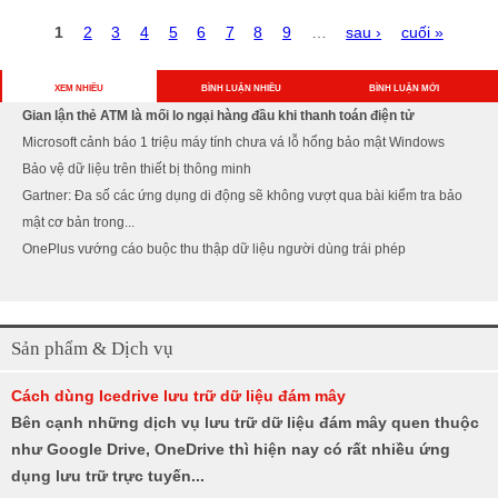
T
1
2
3
4
5
6
7
8
9
…
sau ›
cuối »
r
a
n
XEM NHIỀU
BÌNH LUẬN NHIỀU
BÌNH LUẬN MỚI
g
Gian lận thẻ ATM là mối lo ngại hàng đầu khi thanh toán điện tử
Microsoft cảnh báo 1 triệu máy tính chưa vá lỗ hổng bảo mật Windows
Bảo vệ dữ liệu trên thiết bị thông minh
Gartner: Đa số các ứng dụng di động sẽ không vượt qua bài kiểm tra bảo
mật cơ bản trong...
OnePlus vướng cáo buộc thu thập dữ liệu người dùng trái phép
Sản phẩm & Dịch vụ
Cách dùng Icedrive lưu trữ dữ liệu đám mây
Bên cạnh những dịch vụ lưu trữ dữ liệu đám mây quen thuộc
như Google Drive, OneDrive thì hiện nay có rất nhiều ứng
dụng lưu trữ trực tuyến...