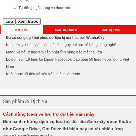
liên kết.
Tự động ngắt dòng và đoạn văn.
XEM NHIỀU
BÌNH LUẬN NHIỀU
BÌNH LUẬN MỚI
Đã có công cụ khôi phục dữ liệu bị mã hóa bởi WannaCry
Kaspersky: nhân viên cẩu thả còn nguy hại hơn lỗ hổng công nghệ
Mạng xã hội Instagram cập nhật tính năng bảo mật hai lớp
Lộ dữ liệu 419 triệu tài khoản Facebook, bao gồm 50 triệu người dùng Việt
Nam
Khôi phục dữ liệu đã xóa trên thiết bị Android
Sản phẩm & Dịch vụ
Cách dùng Icedrive lưu trữ dữ liệu đám mây
Bên cạnh những dịch vụ lưu trữ dữ liệu đám mây quen thuộc
như Google Drive, OneDrive thì hiện nay có rất nhiều ứng