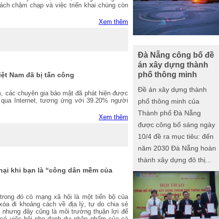
cách chậm chạp và việc triển khai chúng còn
Xem thêm
Đà Nẵng công bố đề
án xây dựng thành
phố thông minh
iệt Nam đã bị tấn công
Đề án xây dựng thành
, các chuyên gia bảo mật đã phát hiện được
qua Internet, tương ứng với 39.20% người
phố thông minh của
Thành phố Đà Nẵng
Xem thêm
được công bố sáng ngày
10/4 đề ra mục tiêu: đến
năm 2030 Đà Nẵng hoàn
thành xây dựng đô thị...
hại khi bạn là “công dân mềm của
 trong đó có mạng xã hội là một tiến bộ của
xóa đi khoảng cách về địa lý, tự do chia sẻ
 nhưng đây cũng là môi trường thuận lợi để
ó có việc bôi nhọ danh dự nhân phẩm của cá