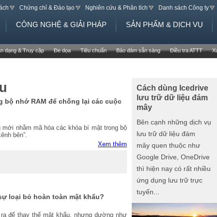
Jump to navigation
sách
Chứng chỉ & Đào tạo
Nghiên cứu & Phân tích
Danh sách Công ty
CÔNG NGHỆ & GIẢI PHÁP
SẢN PHẨM & DỊCH VỤ
n dạng & Truy cập
Đe dọa
Tiêu chuẩn
Bảo đảm sẵn sàng
Điều tra ATTT
X
ệu
Cách dùng Icedrive
lưu trữ dữ liệu đám
g bộ nhớ RAM để chống lại các cuộc
mây
Bên cạnh những dịch vụ
g mới nhằm mã hóa các khóa bí mật trong bộ
lưu trữ dữ liệu đám
kênh bên”.
Xem thêm
mây quen thuộc như
Google Drive, OneDrive
thì hiện nay có rất nhiều
ứng dụng lưu trữ trực
tuyến...
sự loại bỏ hoàn toàn mật khẩu?
ra để thay thế mật khẩu, nhưng dường như