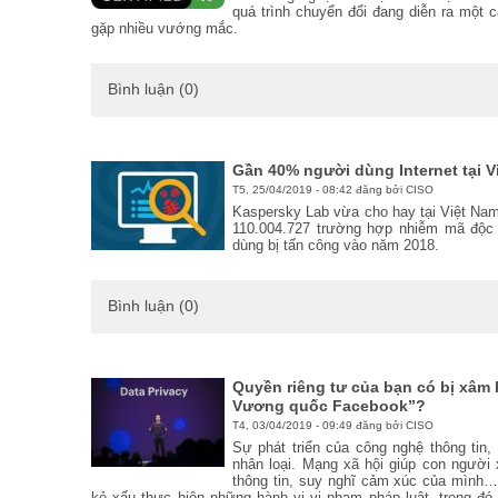
quá trình chuyển đổi đang diễn ra một 
gặp nhiều vướng mắc.
Bình luận (0)
Gần 40% người dùng Internet tại V
T5, 25/04/2019 - 08:42 đăng bởi CISO
Kaspersky Lab vừa cho hay tại Việt Nam
110.004.727 trường hợp nhiễm mã độc 
dùng bị tấn công vào năm 2018.
Bình luận (0)
Quyền riêng tư của bạn có bị xâm 
Vương quốc Facebook”?
T4, 03/04/2019 - 09:49 đăng bởi CISO
Sự phát triển của công nghệ thông tin,
nhân loại. Mạng xã hội giúp con người 
thông tin, suy nghĩ cảm xúc của mình…
kẻ xấu thực hiện những hành vi vi phạm pháp luật, trong đ