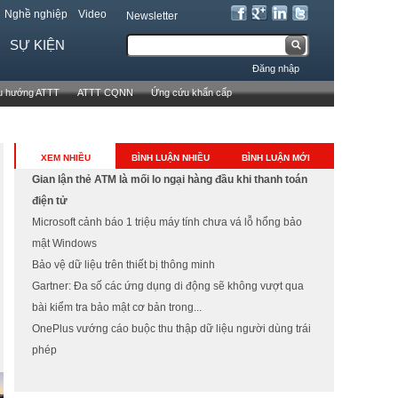
Nghề nghiệp
Video
Newsletter
T
SỰ KIỆN
B
ì
Đăng nhập
m
i
u hướng ATTT
ATTT CQNN
Ứng cứu khẩn cấp
k
ể
i
ế
u
XEM NHIỀU
BÌNH LUẬN NHIỀU
BÌNH LUẬN MỚI
m
Gian lận thẻ ATM là mối lo ngại hàng đầu khi thanh toán
m
điện tử
ẫ
Microsoft cảnh báo 1 triệu máy tính chưa vá lỗ hổng bảo
mật Windows
u
Bảo vệ dữ liệu trên thiết bị thông minh
t
Gartner: Đa số các ứng dụng di động sẽ không vượt qua
bài kiểm tra bảo mật cơ bản trong...
ì
OnePlus vướng cáo buộc thu thập dữ liệu người dùng trái
m
phép
k