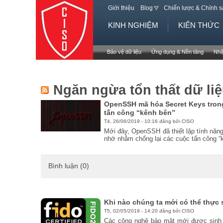
Giới thiệu
Blog
Chiến lược & Chính 
KINH NGHIỆM
KIẾN THỨC
Bảo vệ dữ liệu
Ứng dụng & Nền tảng
Nhậ
Ngăn ngừa tổn thất dữ li
OpenSSH mã hóa Secret Keys tron
tấn công “kênh bên”
T4, 26/06/2019 - 10:16 đăng bởi CISO
Mới đây, OpenSSH đã thiết lập tính năn
nhớ nhằm chống lại các cuộc tấn công “
Bình luận (0)
Khi nào chúng ta mới có thể thực 
T5, 02/05/2019 - 14:20 đăng bởi CISO
Các công nghệ bảo mật mới được sinh 