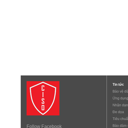
Tin tức
Bảo vệ dữ
Ứng dụng
Nhận dạn
Đe dọa
Tiêu chu
Bảo đảm 
Follow Facebook