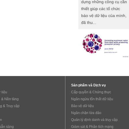
dựng những công cụ cần
thiết giúp các tổ chức
bảo vệ dữ liệu của mình,
đã thu...
Sản phẩm và Dịch vụ
 liệu
Cấp quyền & Chứng thực
 & Nền tảng
Ngăn ngừa tổn thất dữ liệu
g & Truy cập
Bảo vệ dữ liệu
Ngăn chặn lừa đảo
ẩn
Quản lý định danh và truy cập
sẵn sàng
Giám sát & Phân tích mạng