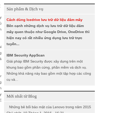
i
.
Sản phẩm & Dịch vụ
ế
y
Cách dùng Icedrive lưu trữ dữ liệu đám mây
m
ủ
Bên cạnh những dịch vụ lưu trữ dữ liệu đám
h
mây quen thuộc như Google Drive, OneDrive thì
hiện nay có rất nhiều ứng dụng lưu trữ trực
tuyến...
i
g
IBM Security AppScan
á
Giải pháp IBM Security được xây dựng trên một
khung bao gồm phần cứng, phần mềm và dịch vụ.
Những khả năng này bao gồm một tập hợp các công
r
cụ và...
g
h
y
Mới nhất từ Blog
E
Những bê bối bảo mật của Lenovo trong năm 2015