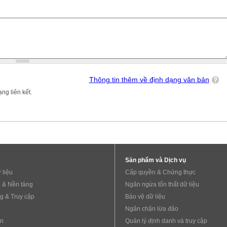
Thông tin thêm về định dạng văn bản
ng liên kết.
Sản phẩm và Dịch vụ
 liệu
Cấp quyền & Chứng thực
 & Nền tảng
Ngăn ngừa tổn thất dữ liệu
g & Truy cập
Bảo vệ dữ liệu
Ngăn chặn lừa đảo
ẩn
Quản lý định danh và truy cập