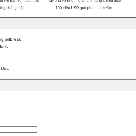
u với nạn trộm cắp trực
Mỹ phá vỡ nhóm tội phạm mạng chiếm đoạt
tăng chóng mặt
100 triệu USD qua phần mềm độc...
g jailbreak
look
ủ Đức