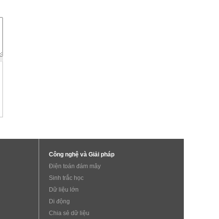
Công nghệ và Giải pháp
Điện toán đám mây
Sinh trắc học
Dữ liệu lớn
Di động
Chia sẻ dữ liệu