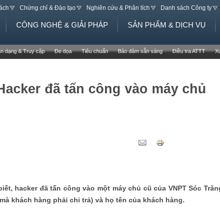
Jump to navigation
sách
Chứng chỉ & Đào tạo
Nghiên cứu & Phân tích
Danh sách Công ty
CÔNG NGHỆ & GIẢI PHÁP
SẢN PHẨM & DỊCH VỤ
n dạng & Truy cập
Đe dọa
Tiêu chuẩn
Bảo đảm sẵn sàng
Điều tra ATTT
X
Hacker đã tấn công vào máy chủ
ết, hacker đã tấn công vào một máy chủ cũ của VNPT Sóc Trăn
 mà khách hàng phải chi trả) và họ tên của khách hàng.