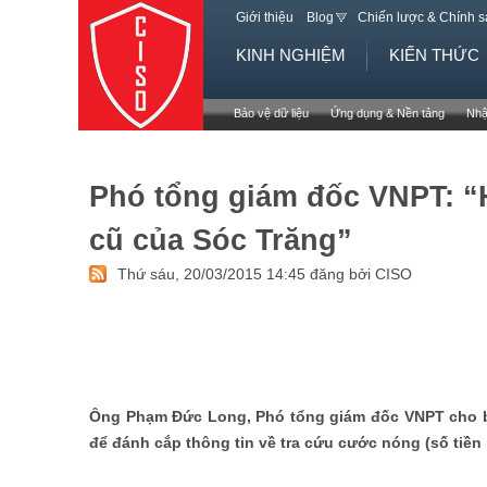
Giới thiệu
Blog
Chiến lược & Chính 
KINH NGHIỆM
KIẾN THỨC
Bảo vệ dữ liệu
Ứng dụng & Nền tảng
Nhậ
Phó tổng giám đốc VNPT: “
cũ của Sóc Trăng”
Thứ sáu, 20/03/2015 14:45 đăng bởi CISO
Ông Phạm Đức Long, Phó tổng giám đốc VNPT cho bi
để đánh cắp thông tin về tra cứu cước nóng (số tiền