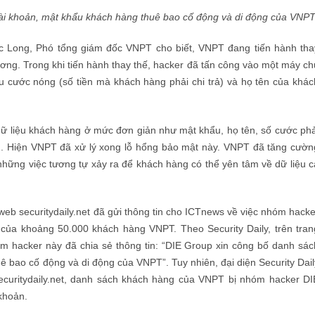
tài khoản, mật khẩu khách hàng thuê bao cố động và di động của VNPT
c Long, Phó tổng giám đốc VNPT cho biết, VNPT đang tiến hành tha
ơng. Trong khi tiến hành thay thế, hacker đã tấn công vào một máy ch
 cước nóng (số tiền mà khách hàng phải chi trả) và họ tên của khác
ữ liệu khách hàng ở mức đơn giản như mật khẩu, họ tên, số cước phả
ơn. Hiện VNPT đã xử lý xong lỗ hổng bảo mật này. VNPT đã tăng cườn
những việc tương tự xảy ra để khách hàng có thể yên tâm về dữ liệu c
eb securitydaily.net đã gửi thông tin cho ICTnews về việc nhóm hacke
 của khoảng 50.000 khách hàng VNPT. Theo Security Daily, trên tran
 hacker này đã chia sẻ thông tin: “DIE Group xin công bố danh sác
uê bao cố động và di động của VNPT”. Tuy nhiên, đại diện Security Dail
securitydaily.net, danh sách khách hàng của VNPT bị nhóm hacker DI
 khoản.