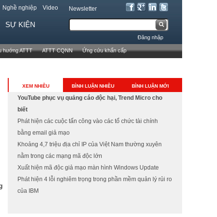
Nghề nghiệp
Video
Newsletter
T
SỰ KIỆN
B
ì
Đăng nhập
m
i
u hướng ATTT
ATTT CQNN
Ứng cứu khẩn cấp
k
ể
i
ế
u
XEM NHIỀU
BÌNH LUẬN NHIỀU
BÌNH LUẬN MỚI
m
YouTube phục vụ quảng cáo độc hại, Trend Micro cho
m
biết
ẫ
Phát hiện các cuộc tấn công vào các tổ chức tài chính
Tweet Widget
bằng email giả mạo
u
Khoảng 4,7 triệu địa chỉ IP của Việt Nam thường xuyên
t
nằm trong các mạng mã độc lớn
Xuất hiện mã độc giả mạo màn hình Windows Update
ì
Phát hiện 4 lỗi nghiêm trọng trong phần mềm quản lý rủi ro
g
m
của IBM
k