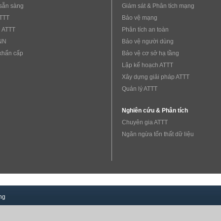
sẵn sàng
Giám sát & Phân tích mạng
ATTT
Bảo vệ mạng
 ATTT
Phân tích an toàn
NN
Bảo vệ người dùng
khẩn cấp
Bảo vệ cơ sở hạ tầng
Lập kế hoạch ATTT
Xây dựng giải pháp ATTT
Quản lý ATTT
Nghiên cứu & Phân tích
Chuyên gia ATTT
Ngăn ngừa tổn thất dữ liệu
ng