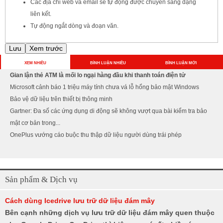
Các địa chỉ web và email sẽ tự động được chuyển sang dạng
liên kết.
Tự động ngắt dòng và đoạn văn.
XEM NHIỀU
BÌNH LUẬN NHIỀU
BÌNH LUẬN MỚI
Gian lận thẻ ATM là mối lo ngại hàng đầu khi thanh toán điện tử
Microsoft cảnh báo 1 triệu máy tính chưa vá lỗ hổng bảo mật Windows
Bảo vệ dữ liệu trên thiết bị thông minh
Gartner: Đa số các ứng dụng di động sẽ không vượt qua bài kiểm tra bảo
mật cơ bản trong...
OnePlus vướng cáo buộc thu thập dữ liệu người dùng trái phép
Sản phẩm & Dịch vụ
Cách dùng Icedrive lưu trữ dữ liệu đám mây
Bên cạnh những dịch vụ lưu trữ dữ liệu đám mây quen thuộc